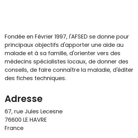
S’il est important que l’enseignant puisse
connaître et comprendre les
conséquences de la maladie ou du
handicap sur les apprentissages, cela ne
passe pas forcément pas l’exposé du
Fondée en Février 1997, l'AFSED se donne pour
diagnostic en tant que tel.
principaux objectifs d'apporter une aide au
malade et à sa famille, d'orienter vers des
Cette information doit être adaptée par
médecins spécialistes locaux, de donner des
chacun, dans le respect de l’individu en
conseils, de faire connaître la maladie, d'éditer
particulier, enfant et adulte, et prendre en
des fiches techniques.
compte la variabilité d’une même
maladie ou handicap selon chaque
Adresse
enfant.
67, rue Jules Lecesne
La consultation d’informations sur un site
76600 LE HAVRE
web n’exonère personne de ses
France
responsabilités professionnelles, civiles
et pénales. Les personnes qui