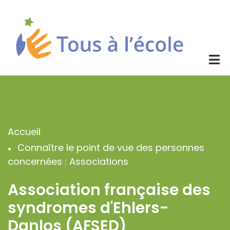
Aller
au
contenu
principal
Accueil
Fil
Connaître le point de vue des personnes
d'Ariane
concernées : Associations
Association française des
syndromes d'Ehlers-
Danlos (AFSED)