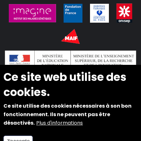
Ce site web utilise des
cookies.
2024 © Copyright INSEI. Tous droits réservés
Ce site utilise des cookies nécessaires à son bon
Plan du site
fonctionnement. Ils ne peuvent pas être
désactivés.
Plus d'informations
Mentions légales
Cookies et Accessibilité