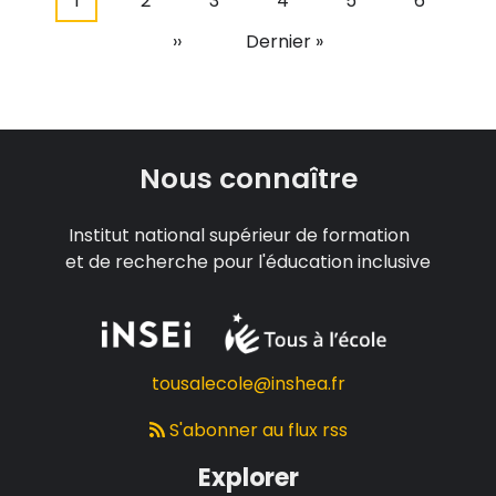
Page
1
Page
2
Page
3
Page
4
Page
5
Page
6
Pagination
courante
Page
››
Dernière
Dernier »
suivante
page
Nous connaître
Institut national supérieur de formation
et de recherche pour l'éducation inclusive
tousalecole@inshea.fr
S'abonner au flux rss
Explorer