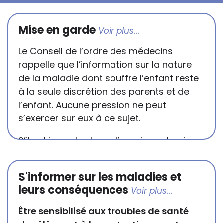
Mise en garde
Le Conseil de l’ordre des médecins
rappelle que l’information sur la nature
de la maladie dont souffre l’enfant reste
à la seule discrétion des parents et de
l’enfant. Aucune pression ne peut
s’exercer sur eux à ce sujet.
S’il est important que l’enseignant puisse
connaître et comprendre les
conséquences de la maladie ou du
S'informer sur les maladies et
handicap sur les apprentissages, cela ne
leurs conséquences
passe pas forcément pas l’exposé du
diagnostic en tant que tel.
Être sensibilisé aux troubles de santé