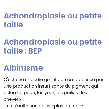
bénéfiques à tous. Pour certains jeunes
décisions, ce qui ne peut être le cas des
malades, des aménagements
rédacteurs des fiches, qui sont
Achondroplasie ou petite
spécifiques doivent être en outre réalisés,
évidemment dans l’impossibilité de les
concernant la vie scolaire et/ou les
taille
apprécier in abstracto.
temps de classe. Il s’agit de leur
permettre d'apprendre au mieux de leurs
Achondroplasie ou petite
capacités, dans un contexte favorable et
grâce à des adaptations pédagogiques
taille : BEP
individuelles ou au sein de petits groupes.
BEP* : Besoins éducatifs particuliers
Albinisme
C'est une maladie génétique caractérisée par
une production insuffisante du pigment qui
colore la peau, les yeux, les poils et les
cheveux.
Il en résulte une baisse plus ou moins