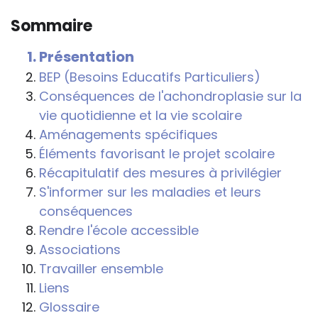
connaître et comprendre les
Sommaire
conséquences de la maladie ou du
handicap sur les apprentissages, cela ne
Présentation
passe pas forcément pas l’exposé du
BEP (Besoins Educatifs Particuliers)
diagnostic en tant que tel.
Conséquences de l'achondroplasie sur la
vie quotidienne et la vie scolaire
Cette information doit être adaptée par
Aménagements spécifiques
chacun, dans le respect de l’individu en
Éléments favorisant le projet scolaire
particulier, enfant et adulte, et prendre en
Récapitulatif des mesures à privilégier
compte la variabilité d’une même
S'informer sur les maladies et leurs
maladie ou handicap selon chaque
conséquences
enfant.
Rendre l'école accessible
La consultation d’informations sur un site
Associations
web n’exonère personne de ses
Travailler ensemble
responsabilités professionnelles, civiles
Liens
et pénales. Les personnes qui
Glossaire