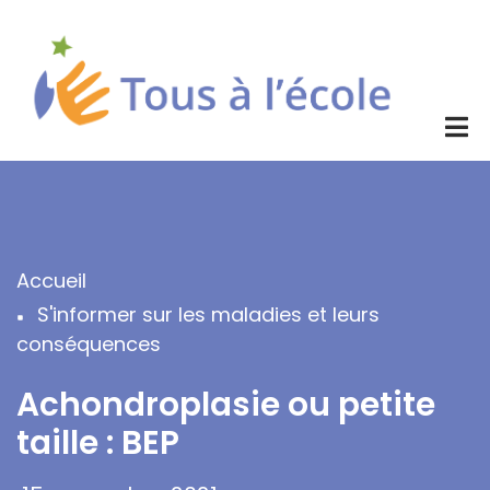
Aller
au
contenu
principal
Accueil
Fil
S'informer sur les maladies et leurs
d'Ariane
conséquences
Achondroplasie ou petite
taille : BEP