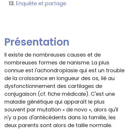
s'inspireront des éléments publiés sur le
Enquête et partage
site « Tous à l'école » dans leur action
professionnelle le feront sous leur seule
responsabilité, car ils disposent de tous
les paramètres spécifiques d’une
Présentation
situation particulière pour prendre leurs
décisions, ce qui ne peut être le cas des
Il existe de nombreuses causes et de
rédacteurs des fiches, qui sont
nombreuses formes de nanisme. La plus
évidemment dans l’impossibilité de les
connue est l'achondroplasie qui est un trouble
apprécier in abstracto.
de la croissance en longueur des os, lié au
dysfonctionnement des cartilages de
conjugaison (cf. fiche médicale). C'est une
maladie génétique qui apparaît le plus
souvent par mutation « de novo », alors qu'il
n'y a pas d'antécédents dans la famille, les
deux parents sont alors de taille normale.