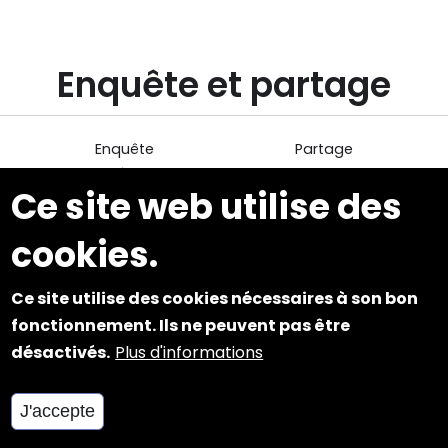
Enquête et partage
Enquête
Partage
Enquête de
Envoyer par
Ce site web utilise des
satisfaction
mail
et
cookies.
d'audience
Ce site utilise des cookies nécessaires à son bon
fonctionnement. Ils ne peuvent pas être
désactivés.
Plus d'informations
Nous connaître
J'accepte