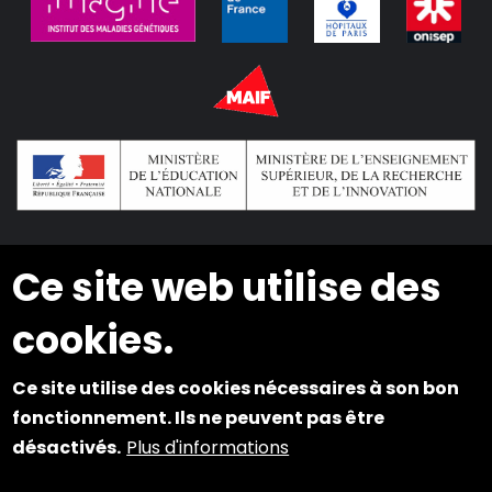
Ce site web utilise des
2024 © Copyright INSEI. Tous droits réservés
cookies.
Plan du site
Ce site utilise des cookies nécessaires à son bon
Mentions légales
fonctionnement. Ils ne peuvent pas être
Cookies et Accessibilité
désactivés.
Plus d'informations