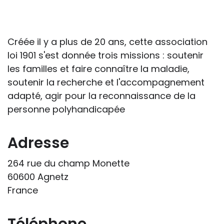
conséquences de la maladie ou du
handicap sur les apprentissages, cela ne
passe pas forcément pas l’exposé du
Créée il y a plus de 20 ans, cette association
diagnostic en tant que tel.
loi 1901 s'est donnée trois missions : soutenir
les familles et faire connaître la maladie,
Cette information doit être adaptée par
soutenir la recherche et l'accompagnement
chacun, dans le respect de l’individu en
adapté, agir pour la reconnaissance de la
particulier, enfant et adulte, et prendre en
personne polyhandicapée
compte la variabilité d’une même
maladie ou handicap selon chaque
Adresse
enfant.
264 rue du champ Monette
La consultation d’informations sur un site
60600 Agnetz
web n’exonère personne de ses
France
responsabilités professionnelles, civiles
et pénales. Les personnes qui
s'inspireront des éléments publiés sur le
Téléphone