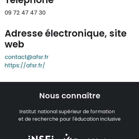
site « Tous à l'école » dans leur action
09 72 47 47 30
professionnelle le feront sous leur seule
responsabilité, car ils disposent de tous
les paramètres spécifiques d’une
Adresse électronique, site
situation particulière pour prendre leurs
web
décisions, ce qui ne peut être le cas des
rédacteurs des fiches, qui sont
contact@afsr.fr
évidemment dans l’impossibilité de les
https://afsr.fr/
apprécier in abstracto.
Nous connaître
Institut national supérieur de formation
et de recherche pour l'éducation inclusive