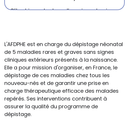
S’il est important que l’enseignant puisse
connaître et comprendre les
conséquences de la maladie ou du
handicap sur les apprentissages, cela ne
passe pas forcément pas l’exposé du
L'AFDPHE est en charge du dépistage néonatal
diagnostic en tant que tel.
de 5 maladies rares et graves sans signes
cliniques extérieurs présents à la naissance.
Cette information doit être adaptée par
Elle a pour mission d'organiser, en France, le
chacun, dans le respect de l’individu en
dépistage de ces maladies chez tous les
particulier, enfant et adulte, et prendre en
nouveau-nés et de garantir une prise en
compte la variabilité d’une même
charge thérapeutique efficace des malades
maladie ou handicap selon chaque
repérés. Ses interventions contribuent à
enfant.
assurer la qualité du programme de
dépistage.
La consultation d’informations sur un site
web n’exonère personne de ses