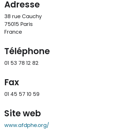
responsabilités professionnelles, civiles
Adresse
et pénales. Les personnes qui
38 rue Cauchy
s'inspireront des éléments publiés sur le
75015 Paris
site « Tous à l'école » dans leur action
France
professionnelle le feront sous leur seule
responsabilité, car ils disposent de tous
les paramètres spécifiques d’une
Téléphone
situation particulière pour prendre leurs
01 53 78 12 82
décisions, ce qui ne peut être le cas des
rédacteurs des fiches, qui sont
évidemment dans l’impossibilité de les
Fax
apprécier in abstracto.
01 45 57 10 59
Site web
www.afdphe.org/