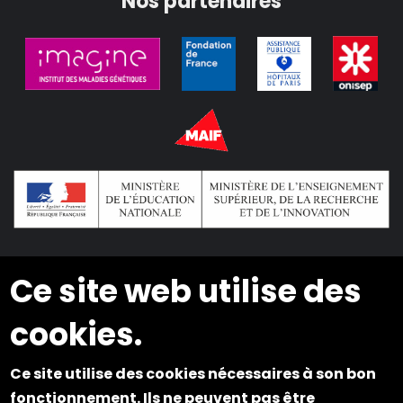
Nos partenaires
Ce site web utilise des
2024 © Copyright INSEI. Tous droits réservés
cookies.
Plan du site
Ce site utilise des cookies nécessaires à son bon
Mentions légales
fonctionnement. Ils ne peuvent pas être