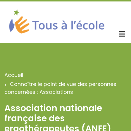
Aller
au
contenu
principal
Accueil
Fil
Connaître le point de vue des personnes
d'Ariane
concernées : Associations
Association nationale
française des
ergothérapeutes (ANFE)