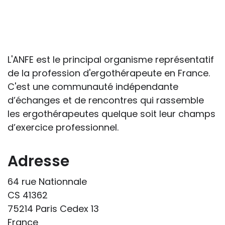
S’il est important que l’enseignant puisse
connaître et comprendre les
conséquences de la maladie ou du
handicap sur les apprentissages, cela ne
passe pas forcément pas l’exposé du
L'ANFE est le principal organisme représentatif
diagnostic en tant que tel.
de la profession d'ergothérapeute en France.
C'est une communauté indépendante
Cette information doit être adaptée par
d’échanges et de rencontres qui rassemble
chacun, dans le respect de l’individu en
les ergothérapeutes quelque soit leur champs
particulier, enfant et adulte, et prendre en
d’exercice professionnel.
compte la variabilité d’une même
maladie ou handicap selon chaque
Adresse
enfant.
64 rue Nationnale
La consultation d’informations sur un site
CS 41362
web n’exonère personne de ses
75214 Paris Cedex 13
responsabilités professionnelles, civiles
France
et pénales. Les personnes qui