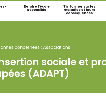
es-
Rendre l'école
S'informer sur les
accessible
maladies et leurs
conséquences
sonnes concernées : Associations
insertion sociale et pr
apées (ADAPT)