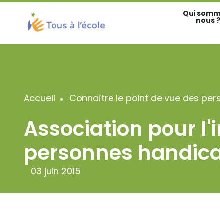
Aller
Qui somm
au
nous ?
contenu
principal
Accueil
Connaître le point de vue des per
Fil
Association pour l'
d'Ariane
personnes handic
03 juin 2015