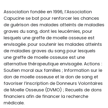
handicap sur les apprentissages, cela ne
passe pas forcément pas l’exposé du
Association fondée en 1996, l’Association
diagnostic en tant que tel.
Capucine se bat pour renforcer les chances
de guérison des malades atteints de maladies
Cette information doit être adaptée par
graves du sang, dont les leucémies, pour
chacun, dans le respect de l’individu en
lesquels une greffe de moelle osseuse est
particulier, enfant et adulte, et prendre en
envisagée. pour soutenir les malades atteints
compte la variabilité d’une même
de maladies graves du sang pour lesquels
maladie ou handicap selon chaque
une greffe de moelle osseuse est une
enfant.
alternative thérapeutique envisagée. Actions :
Soutien moral aux familles ; Information sur le
La consultation d’informations sur un site
don de moelle osseuse et le don de sang et
web n’exonère personne de ses
favoriser l’inscription de Donneurs Volontaires
responsabilités professionnelles, civiles
de Moelle Osseuse (DVMO) ; Recueils de dons
et pénales. Les personnes qui
financiers afin de financer la recherche
s'inspireront des éléments publiés sur le
médicale.
site « Tous à l'école » dans leur action