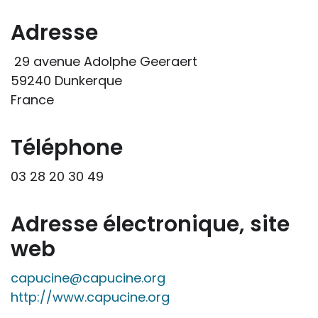
professionnelle le feront sous leur seule
responsabilité, car ils disposent de tous
Adresse
les paramètres spécifiques d’une
29 avenue Adolphe Geeraert
situation particulière pour prendre leurs
59240 Dunkerque
décisions, ce qui ne peut être le cas des
France
rédacteurs des fiches, qui sont
évidemment dans l’impossibilité de les
apprécier in abstracto.
Téléphone
03 28 20 30 49
Adresse électronique, site
web
capucine@capucine.org
http://www.capucine.org