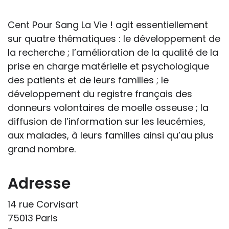
handicap sur les apprentissages, cela ne
passe pas forcément pas l’exposé du
Cent Pour Sang La Vie ! agit essentiellement
diagnostic en tant que tel.
sur quatre thématiques : le développement de
la recherche ; l’amélioration de la qualité de la
Cette information doit être adaptée par
prise en charge matérielle et psychologique
chacun, dans le respect de l’individu en
des patients et de leurs familles ; le
particulier, enfant et adulte, et prendre en
développement du registre français des
compte la variabilité d’une même
donneurs volontaires de moelle osseuse ; la
maladie ou handicap selon chaque
diffusion de l’information sur les leucémies,
enfant.
aux malades, à leurs familles ainsi qu’au plus
grand nombre.
La consultation d’informations sur un site
web n’exonère personne de ses
responsabilités professionnelles, civiles
Adresse
et pénales. Les personnes qui
14 rue Corvisart
s'inspireront des éléments publiés sur le
75013 Paris
site « Tous à l'école » dans leur action