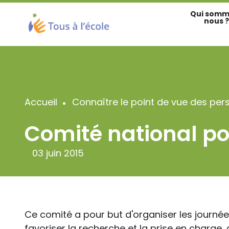
Aller
Qui somm
au
nous ?
contenu
principal
Accueil
Connaître le point de vue des per
Fil
Comité national pou
d'Ariane
03 juin 2015
Ce comité a pour but d'organiser les journées
favoriser la recherche et la prise en charge,