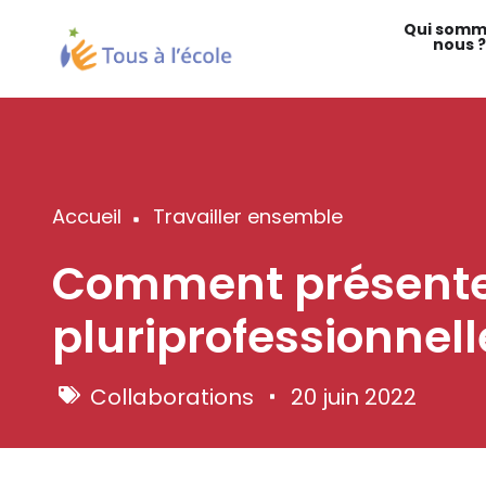
Aller
Qui somm
au
nous ?
contenu
principal
Accueil
Travailler ensemble
Fil
Comment présenter
d'Ariane
pluriprofessionnell
Collaborations
20 juin 2022