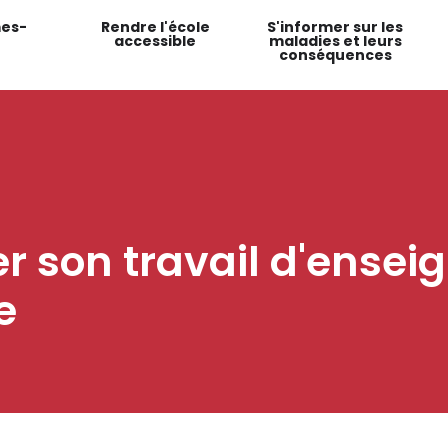
es-
Rendre l'école
S'informer sur les
accessible
maladies et leurs
conséquences
 son travail d'ensei
e