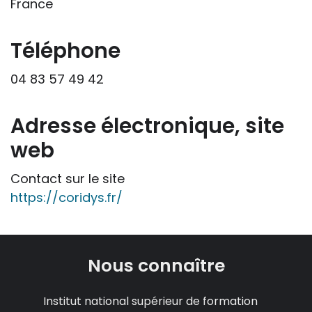
France
professionnelle le feront sous leur seule
responsabilité, car ils disposent de tous
les paramètres spécifiques d’une
Téléphone
situation particulière pour prendre leurs
04 83 57 49 42
décisions, ce qui ne peut être le cas des
rédacteurs des fiches, qui sont
évidemment dans l’impossibilité de les
Adresse électronique, site
apprécier in abstracto.
web
Contact sur le site
https://coridys.fr/
Nous connaître
Institut national supérieur de formation