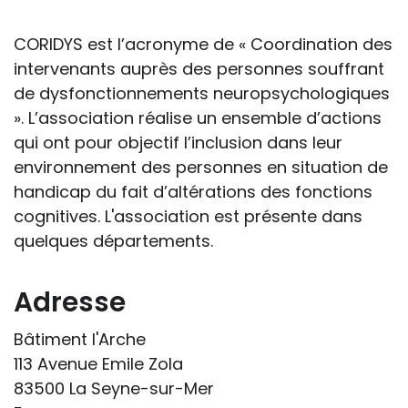
handicap sur les apprentissages, cela ne
passe pas forcément pas l’exposé du
CORIDYS est l’acronyme de « Coordination des
diagnostic en tant que tel.
intervenants auprès des personnes souffrant
de dysfonctionnements neuropsychologiques
Cette information doit être adaptée par
». L’association réalise un ensemble d’actions
chacun, dans le respect de l’individu en
qui ont pour objectif l’inclusion dans leur
particulier, enfant et adulte, et prendre en
environnement des personnes en situation de
compte la variabilité d’une même
handicap du fait d’altérations des fonctions
maladie ou handicap selon chaque
cognitives. L'association est présente dans
enfant.
quelques départements.
La consultation d’informations sur un site
web n’exonère personne de ses
Adresse
responsabilités professionnelles, civiles
Bâtiment l'Arche
et pénales. Les personnes qui
113 Avenue Emile Zola
s'inspireront des éléments publiés sur le
83500 La Seyne-sur-Mer
site « Tous à l'école » dans leur action