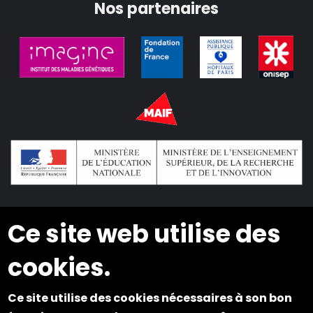
Nos partenaires
Ce site web utilise des
2024 © Copyright INSEI. Tous droits réservés
cookies.
Plan du site
Ce site utilise des cookies nécessaires à son bon
Mentions légales