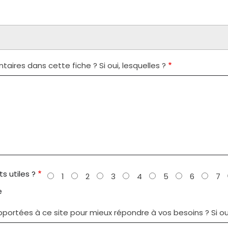
ires dans cette fiche ? Si oui, lesquelles ?
s utiles ?
1
2
3
4
5
6
7
e
ortées à ce site pour mieux répondre à vos besoins ? Si oui,