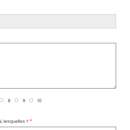
8
9
10
 lesquelles ?