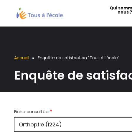
Aller
Qui somm
au
nous ?
contenu
principal
Accueil
Enquête de satisfaction "Tous à l'école"
Fil
Enquête de satisfac
d'Ariane
Fiche consultée