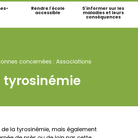
es-
Rendre l'école
S'informer sur les
accessible
maladies et leurs
conséquences
sonnes concernées : Associations
 tyrosinémie
s de la tyrosinémie, mais également
rnée de près ou de loin par cette