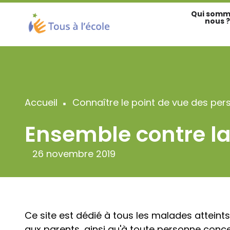
Aller
Qui somm
au
nous ?
contenu
principal
Accueil
Connaître le point de vue des per
Fil
Ensemble contre la
d'Ariane
26 novembre 2019
Ce site est dédié à tous les malades atteint
aux parents, ainsi qu'à toute personne conce