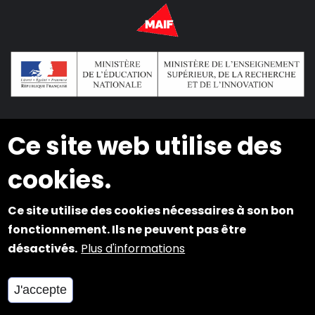
Ce site web utilise des
2024 © Copyright INSEI. Tous droits réservés
cookies.
Plan du site
Ce site utilise des cookies nécessaires à son bon
Mentions légales
fonctionnement. Ils ne peuvent pas être
Cookies et Accessibilité
désactivés.
Plus d'informations
J'accepte