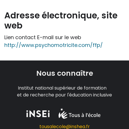
site « Tous à l'école » dans leur action
professionnelle le feront sous leur seule
Adresse électronique, site
responsabilité, car ils disposent de tous
web
les paramètres spécifiques d’une
situation particulière pour prendre leurs
Lien contact E-mail sur le web
décisions, ce qui ne peut être le cas des
http://www.psychomotricite.com/ffp/
rédacteurs des fiches, qui sont
évidemment dans l’impossibilité de les
apprécier in abstracto.
Nous connaître
Institut national supérieur de formation
et de recherche pour l'éducation inclusive
tousalecole@inshea.fr