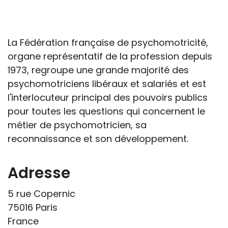
conséquences de la maladie ou du
handicap sur les apprentissages, cela ne
passe pas forcément pas l’exposé du
La Fédération française de psychomotricité,
diagnostic en tant que tel.
organe représentatif de la profession depuis
1973, regroupe une grande majorité des
Cette information doit être adaptée par
psychomotriciens libéraux et salariés et est
chacun, dans le respect de l’individu en
l'interlocuteur principal des pouvoirs publics
particulier, enfant et adulte, et prendre en
pour toutes les questions qui concernent le
compte la variabilité d’une même
métier de psychomotricien, sa
maladie ou handicap selon chaque
reconnaissance et son développement.
enfant.
La consultation d’informations sur un site
Adresse
web n’exonère personne de ses
5 rue Copernic
responsabilités professionnelles, civiles
75016 Paris
et pénales. Les personnes qui
France
s'inspireront des éléments publiés sur le