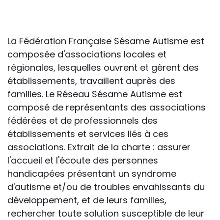
conséquences de la maladie ou du
handicap sur les apprentissages, cela ne
passe pas forcément pas l’exposé du
La Fédération Française Sésame Autisme est
diagnostic en tant que tel.
composée d'associations locales et
régionales, lesquelles ouvrent et gèrent des
Cette information doit être adaptée par
établissements, travaillent auprès des
chacun, dans le respect de l’individu en
familles. Le Réseau Sésame Autisme est
particulier, enfant et adulte, et prendre en
composé de représentants des associations
compte la variabilité d’une même
fédérées et de professionnels des
maladie ou handicap selon chaque
établissements et services liés à ces
enfant.
associations. Extrait de la charte : assurer
l'accueil et l'écoute des personnes
La consultation d’informations sur un site
handicapées présentant un syndrome
web n’exonère personne de ses
d'autisme et/ou de troubles envahissants du
responsabilités professionnelles, civiles
développement, et de leurs familles,
et pénales. Les personnes qui
rechercher toute solution susceptible de leur
s'inspireront des éléments publiés sur le