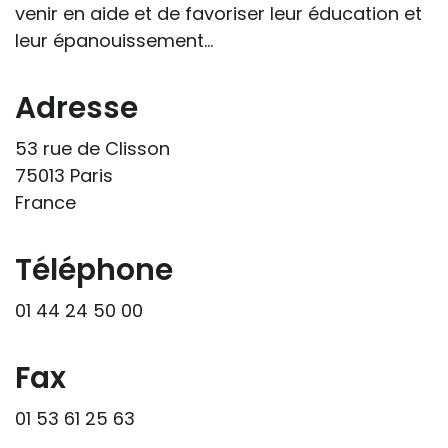
venir en aide et de favoriser leur éducation et
site « Tous à l'école » dans leur action
leur épanouissement...
professionnelle le feront sous leur seule
responsabilité, car ils disposent de tous
les paramètres spécifiques d’une
Adresse
situation particulière pour prendre leurs
53 rue de Clisson
décisions, ce qui ne peut être le cas des
75013 Paris
rédacteurs des fiches, qui sont
France
évidemment dans l’impossibilité de les
apprécier in abstracto.
Téléphone
01 44 24 50 00
Fax
01 53 61 25 63