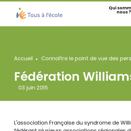
Aller
Qui somm
au
nous ?
contenu
principal
Accueil
Connaître le point de vue des per
Fil
Fédération William
d'Ariane
03 juin 2015
L'association Française du syndrome de Will
fédérant plusieurs associations régionales