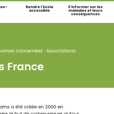
es-
Rendre l'école
S'informer sur les
accessible
maladies et leurs
conséquences
sonnes concernées : Associations
s France
iams a été créée en 2000 en
 dans le but de communiquer autour