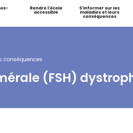
es-
Rendre l'école
S'informer sur les
accessible
maladies et leurs
conséquences
urs conséquences
érale (FSH) dystrop