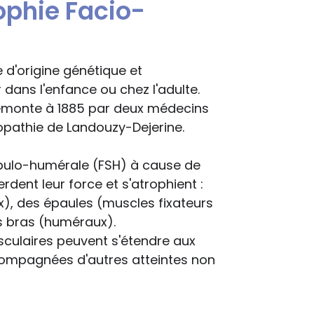
ophie Facio-
e d'origine génétique et
dans l'enfance ou chez l'adulte.
 remonte à 1885 par deux médecins
opathie de Landouzy-Dejerine.
apulo-humérale (FSH) à cause de
erdent leur force et s'atrophient :
x), des épaules (muscles fixateurs
s bras (huméraux).
culaires peuvent s'étendre aux
compagnées d'autres atteintes non