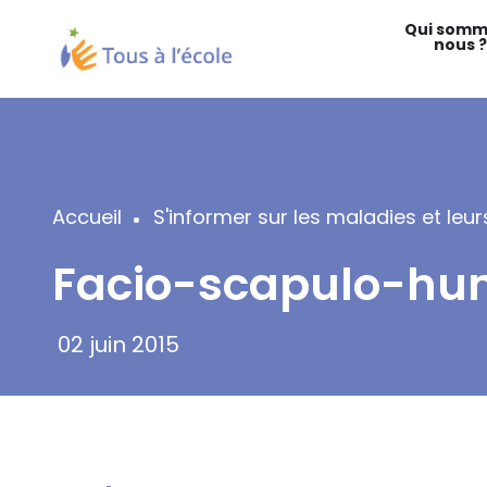
Aller
Qui somm
au
nous ?
contenu
principal
Accueil
S'informer sur les maladies et le
Fil
Facio-scapulo-hum
d'Ariane
02 juin 2015