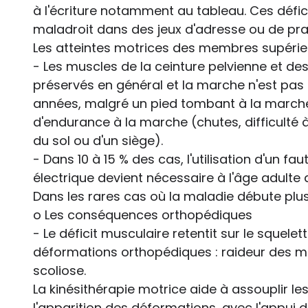
à l'écriture notamment au tableau. Ces défici
maladroit dans des jeux d'adresse ou de prat
Les atteintes motrices des membres supérieu
- Les muscles de la ceinture pelvienne et de
préservés en général et la marche n'est pa
années, malgré un pied tombant à la marche
d'endurance à la marche (chutes, difficulté à
du sol ou d'un siège).
- Dans 10 à 15 % des cas, l'utilisation d'un fa
électrique devient nécessaire à l'âge adult
Dans les rares cas où la maladie débute plus 
o Les conséquences orthopédiques
- Le déficit musculaire retentit sur le squele
déformations orthopédiques : raideur des mu
scoliose.
La kinésithérapie motrice aide à assouplir les 
l'apparition des déformations, avec l'appui d