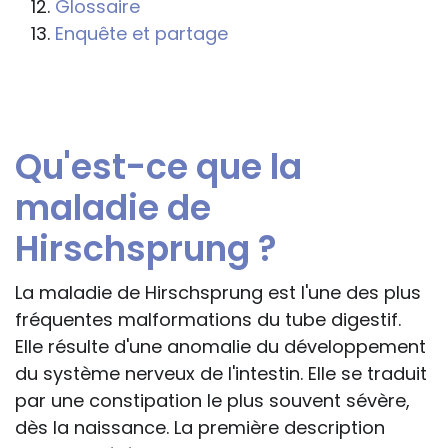
Glossaire
professionnelle le feront sous leur seule
Enquête et partage
responsabilité, car ils disposent de tous
les paramètres spécifiques d’une
situation particulière pour prendre leurs
décisions, ce qui ne peut être le cas des
Qu'est-ce que la
rédacteurs des fiches, qui sont
évidemment dans l’impossibilité de les
maladie de
apprécier in abstracto.
Hirschsprung ?
La maladie de Hirschsprung est l'une des plus
fréquentes malformations du tube digestif.
Elle résulte d'une anomalie du développement
du système nerveux de l'intestin. Elle se traduit
par une constipation le plus souvent sévère,
dès la naissance. La première description