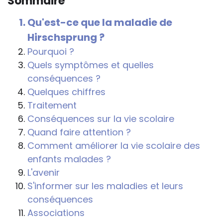
Sommaire
conséquences de la maladie ou du
handicap sur les apprentissages, cela ne
Qu'est-ce que la maladie de
passe pas forcément pas l’exposé du
Hirschsprung ?
diagnostic en tant que tel.
Pourquoi ?
Cette information doit être adaptée par
Quels symptômes et quelles
chacun, dans le respect de l’individu en
conséquences ?
particulier, enfant et adulte, et prendre en
Quelques chiffres
compte la variabilité d’une même
Traitement
maladie ou handicap selon chaque
Conséquences sur la vie scolaire
enfant.
Quand faire attention ?
Comment améliorer la vie scolaire des
La consultation d’informations sur un site
enfants malades ?
web n’exonère personne de ses
L'avenir
responsabilités professionnelles, civiles
S'informer sur les maladies et leurs
et pénales. Les personnes qui
conséquences
s'inspireront des éléments publiés sur le
Associations
site « Tous à l'école » dans leur action