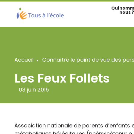
Aller
Qui somm
au
nous ?
contenu
principal
Accueil
Connaître le point de vue des per
Fil
Les Feux Follets
d'Ariane
03 juin 2015
Association nationale de parents d’enfants e
métaboliques héréditaires (phénylcétonurie, 