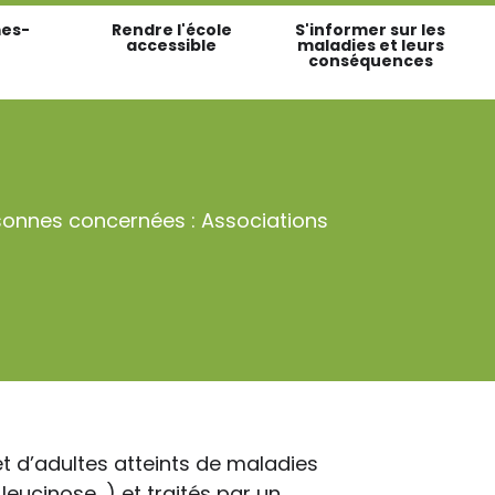
es-
Rendre l'école
S'informer sur les
accessible
maladies et leurs
conséquences
sonnes concernées : Associations
t d’adultes atteints de maladies
leucinose…) et traités par un