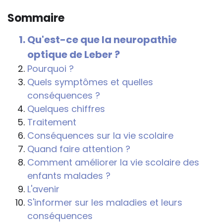
connaître et comprendre les
Sommaire
conséquences de la maladie ou du
handicap sur les apprentissages, cela ne
Qu'est-ce que la neuropathie
passe pas forcément pas l’exposé du
optique de Leber ?
diagnostic en tant que tel.
Pourquoi ?
Cette information doit être adaptée par
Quels symptômes et quelles
chacun, dans le respect de l’individu en
conséquences ?
particulier, enfant et adulte, et prendre en
Quelques chiffres
compte la variabilité d’une même
Traitement
maladie ou handicap selon chaque
Conséquences sur la vie scolaire
enfant.
Quand faire attention ?
Comment améliorer la vie scolaire des
La consultation d’informations sur un site
enfants malades ?
web n’exonère personne de ses
L'avenir
responsabilités professionnelles, civiles
S'informer sur les maladies et leurs
et pénales. Les personnes qui
conséquences