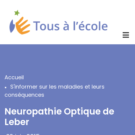
Aller
au
contenu
principal
Accueil
Fil
S'informer sur les maladies et leurs
d'Ariane
conséquences
Neuropathie Optique de
Leber