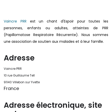
conséquences de la maladie ou du
handicap sur les apprentissages, cela ne
passe pas forcément pas l’exposé du
Vaincre PRR
est un chant d'Espoir pour toutes les
diagnostic en tant que tel.
personnes, enfants ou adultes, atteintes de PRR
(Papillomatose Respiratoire Récurrente). Nous sommes
Cette information doit être adaptée par
une association de soutien aux malades et à leur famille.
chacun, dans le respect de l’individu en
particulier, enfant et adulte, et prendre en
Adresse
compte la variabilité d’une même
maladie ou handicap selon chaque
Vaincre PRR
enfant.
10 rue Guillaume Tell
La consultation d’informations sur un site
91140 Villebon sur Yvette
France
web n’exonère personne de ses
responsabilités professionnelles, civiles
et pénales. Les personnes qui
Adresse électronique, site
s'inspireront des éléments publiés sur le