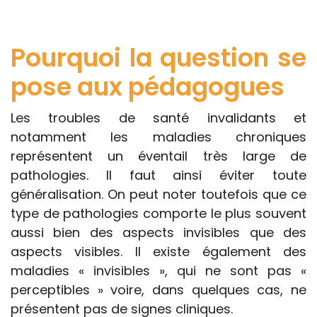
site « Tous à l'école » dans leur action
professionnelle le feront sous leur seule
Pourquoi la question se
responsabilité, car ils disposent de tous
les paramètres spécifiques d’une
pose aux pédagogues
situation particulière pour prendre leurs
décisions, ce qui ne peut être le cas des
Les troubles de santé invalidants et
rédacteurs des fiches, qui sont
notamment les maladies chroniques
évidemment dans l’impossibilité de les
représentent un éventail très large de
apprécier in abstracto.
pathologies. Il faut ainsi éviter toute
généralisation. On peut noter toutefois que ce
type de pathologies comporte le plus souvent
aussi bien des aspects invisibles que des
aspects visibles. Il existe également des
maladies « invisibles », qui ne sont pas «
perceptibles » voire, dans quelques cas, ne
présentent pas de signes cliniques.