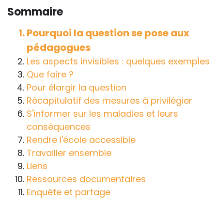
connaître et comprendre les
Sommaire
conséquences de la maladie ou du
handicap sur les apprentissages, cela ne
Pourquoi la question se pose aux
passe pas forcément pas l’exposé du
pédagogues
diagnostic en tant que tel.
Les aspects invisibles : quelques exemples
Cette information doit être adaptée par
Que faire ?
chacun, dans le respect de l’individu en
Pour élargir la question
particulier, enfant et adulte, et prendre en
Récapitulatif des mesures à privilégier
compte la variabilité d’une même
S'informer sur les maladies et leurs
maladie ou handicap selon chaque
conséquences
enfant.
Rendre l'école accessible
Travailler ensemble
La consultation d’informations sur un site
Liens
web n’exonère personne de ses
Ressources documentaires
responsabilités professionnelles, civiles
Enquête et partage
et pénales. Les personnes qui
s'inspireront des éléments publiés sur le