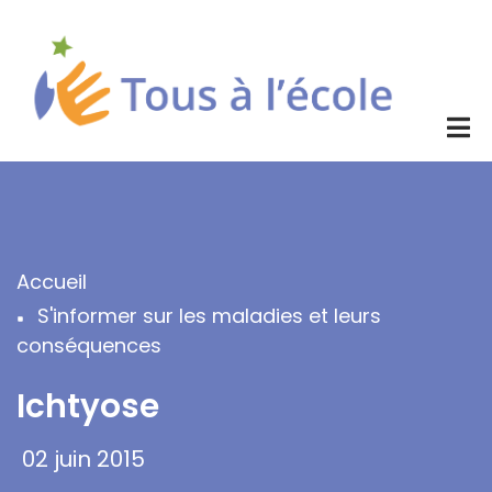
Aller
au
contenu
principal
Accueil
Fil
S'informer sur les maladies et leurs
d'Ariane
conséquences
Ichtyose
02 juin 2015