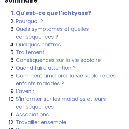
Sommaire
conséquences de la maladie ou du
handicap sur les apprentissages, cela ne
Qu'est-ce que l'ichtyose?
passe pas forcément pas l’exposé du
Pourquoi ?
diagnostic en tant que tel.
Quels symptômes et quelles
conséquences ?
Cette information doit être adaptée par
Quelques chiffres
chacun, dans le respect de l’individu en
Traitement
particulier, enfant et adulte, et prendre en
Conséquences sur la vie scolaire
compte la variabilité d’une même
Quand faire attention ?
maladie ou handicap selon chaque
Comment améliorer la vie scolaire des
enfant.
enfants malades ?
La consultation d’informations sur un site
L'avenir
web n’exonère personne de ses
S'informer sur les maladies et leurs
responsabilités professionnelles, civiles
conséquences
et pénales. Les personnes qui
Associations
s'inspireront des éléments publiés sur le
Travailler ensemble
site « Tous à l'école » dans leur action