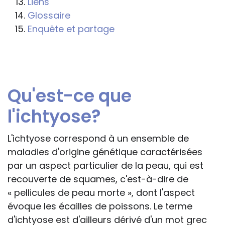
Liens
professionnelle le feront sous leur seule
Glossaire
responsabilité, car ils disposent de tous
Enquête et partage
les paramètres spécifiques d’une
situation particulière pour prendre leurs
décisions, ce qui ne peut être le cas des
rédacteurs des fiches, qui sont
Qu'est-ce que
évidemment dans l’impossibilité de les
apprécier in abstracto.
l'ichtyose?
L'ichtyose correspond à un ensemble de
maladies d'origine génétique caractérisées
par un aspect particulier de la peau, qui est
recouverte de squames, c'est-à-dire de
« pellicules de peau morte », dont l'aspect
évoque les écailles de poissons. Le terme
d'ichtyose est d'ailleurs dérivé d'un mot grec