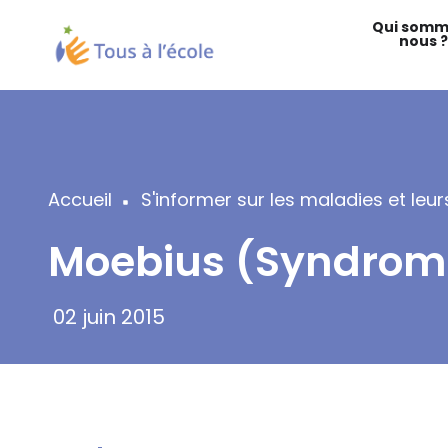
Aller
Qui somm
au
nous ?
contenu
principal
Accueil
S'informer sur les maladies et le
Fil
Moebius (Syndrom
d'Ariane
02 juin 2015