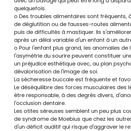
avec un bavage qui peut être long à dispara
quelquefois.
o Des troubles alimentaires sont fréquents, à
de déglutition ou de fausses-routes alimenta
puis de difficultés à mastiquer. Ils s'amélior
après un délai variable d'un enfant à un autr
o Pour l'enfant plus grand, les anomalies de
l'asymétrie du sourire peuvent constituer u
un préjudice esthétique avec, au plan psych
dévalorisation de l'image de soi.
La sécheresse buccale est fréquente et favo
Le déséquilibre des forces musculaires des l
être responsable, à des degrés divers, d'anom
l'occlusion dentaire.
Les otites séreuses semblent un peu plus cou
de syndrome de Moebius que chez les autres.
d'un déficit auditif qui risque d'aggraver le 