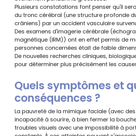
Plusieurs constatations font penser qu'il ser
du tronc cérébral (une structure profonde du
crâniens) par un accident vasculaire surven
Des examens d'imagerie cérébrale (échogra
magnétique (IRM)) ont en effet permis de mo
personnes concernées était de faible dimen
De nouvelles recherches cliniques, biologiqu
pour déterminer plus précisément les caus
Quels symptômes et qu
conséquences ?
La pauvreté de la mimique faciale (avec des 
incapacité à sourire, à bien fermer la bouche, 
troubles visuels avec une impossibilité à por
constants. À ces atteintes peuvent s'associ