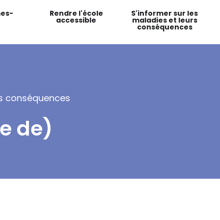
es-
Rendre l'école
S'informer sur les
accessible
maladies et leurs
conséquences
urs conséquences
e de)