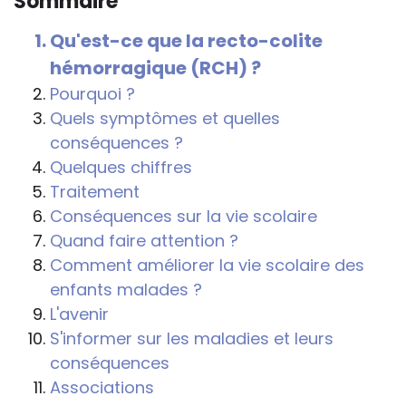
Sommaire
conséquences de la maladie ou du
handicap sur les apprentissages, cela ne
Qu'est-ce que la recto-colite
passe pas forcément pas l’exposé du
hémorragique (RCH) ?
diagnostic en tant que tel.
Pourquoi ?
Cette information doit être adaptée par
Quels symptômes et quelles
chacun, dans le respect de l’individu en
conséquences ?
particulier, enfant et adulte, et prendre en
Quelques chiffres
compte la variabilité d’une même
Traitement
maladie ou handicap selon chaque
Conséquences sur la vie scolaire
enfant.
Quand faire attention ?
Comment améliorer la vie scolaire des
La consultation d’informations sur un site
enfants malades ?
web n’exonère personne de ses
L'avenir
responsabilités professionnelles, civiles
S'informer sur les maladies et leurs
et pénales. Les personnes qui
conséquences
s'inspireront des éléments publiés sur le
Associations
site « Tous à l'école » dans leur action