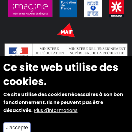
Ce site web utilise des
cookies.
2024 © Copyright INSEI. Tous droits réservés
Ce site utilise des cookies nécessaires à son bon
Plan du site
fonctionnement. Ils ne peuvent pas être
désactivés.
Plus d'informations
Mentions légales
Cookies et Accessibilité
J'accepte