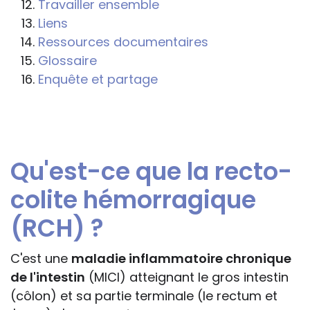
Travailler ensemble
professionnelle le feront sous leur seule
Liens
responsabilité, car ils disposent de tous
Ressources documentaires
les paramètres spécifiques d’une
Glossaire
situation particulière pour prendre leurs
Enquête et partage
décisions, ce qui ne peut être le cas des
rédacteurs des fiches, qui sont
évidemment dans l’impossibilité de les
apprécier in abstracto.
Qu'est-ce que la recto-
colite hémorragique
(RCH) ?
C'est une
maladie inflammatoire chronique
de l'intestin
(MICI) atteignant le gros intestin
(côlon) et sa partie terminale (le rectum et