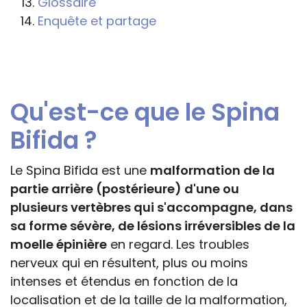
Glossaire
professionnelle le feront sous leur seule
Enquête et partage
responsabilité, car ils disposent de tous
les paramètres spécifiques d’une
situation particulière pour prendre leurs
décisions, ce qui ne peut être le cas des
Qu'est-ce que le Spina
rédacteurs des fiches, qui sont
évidemment dans l’impossibilité de les
Bifida ?
apprécier in abstracto.
Le Spina Bifida est une
malformation de la
partie arrière (postérieure) d'une ou
plusieurs vertèbres qui s'accompagne, dans
sa forme sévère, de lésions irréversibles de la
moelle épinière
en regard. Les troubles
nerveux qui en résultent, plus ou moins
intenses et étendus en fonction de la
localisation et de la taille de la malformation,