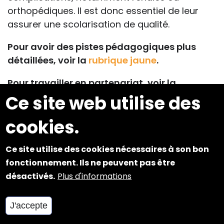
orthopédiques. Il est donc essentiel de leur
assurer une scolarisation de qualité.
Pour avoir des pistes pédagogiques plus
détaillées, voir la
rubrique jaune
.
Pour travailler en partenariat, voir la
rubrique rouge
.
Ce site web utilise des
Pour connaître le point de vue des personnes
cookies.
concernées, voir la rubrique verte :
témoignages
ou
associations
.
Ce site utilise des cookies nécessaires à son bon
fonctionnement. Ils ne peuvent pas être
Pour voir d'autres documents
désactivés.
Plus d'informations
complémentaires, cliquer sur les liens ci-
dessous.
J'accepte