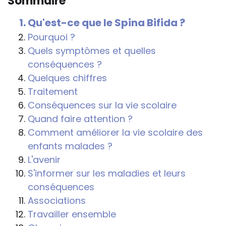
Sommaire
conséquences de la maladie ou du
handicap sur les apprentissages, cela ne
Qu'est-ce que le Spina Bifida ?
passe pas forcément pas l’exposé du
Pourquoi ?
diagnostic en tant que tel.
Quels symptômes et quelles
conséquences ?
Cette information doit être adaptée par
Quelques chiffres
chacun, dans le respect de l’individu en
Traitement
particulier, enfant et adulte, et prendre en
Conséquences sur la vie scolaire
compte la variabilité d’une même
Quand faire attention ?
maladie ou handicap selon chaque
Comment améliorer la vie scolaire des
enfant.
enfants malades ?
La consultation d’informations sur un site
L'avenir
web n’exonère personne de ses
S'informer sur les maladies et leurs
responsabilités professionnelles, civiles
conséquences
et pénales. Les personnes qui
Associations
s'inspireront des éléments publiés sur le
Travailler ensemble
site « Tous à l'école » dans leur action