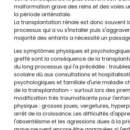
malformation grave des reins et des voies u
la période anténatale.
La transplantation rénale est donc souvent l
processus qui a vu s'installer puis s'aggraver
majorité des enfants a nécessité un passage
Les symptômes physiques et psychologiques
greffé sont la conséquence de la transplan
du long processus qui l'a précédée : trouble
scolaire dû aux consultations et hospitalis
psychologiques et familiale d'une maladie chr
de la transplantation - surtout lors des pre
modification très traumatisante pour l'enfant
physique : grosses joues, vergetures, hyperpi
arrêt de la croissance. Les difficultés d'appr
l'absentéisme et les agressions dues à la pr
grave peuvent encore être aggravées si l'en