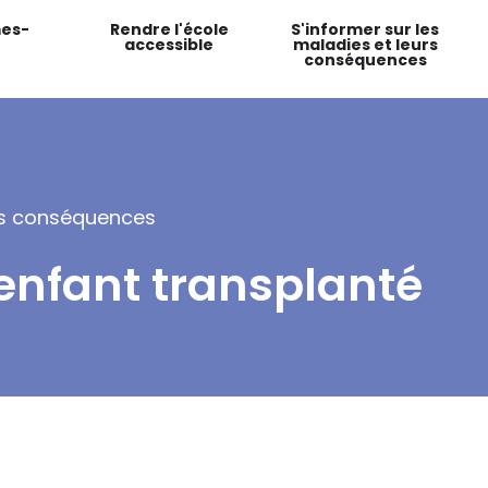
es-
Rendre l'école
S'informer sur les
accessible
maladies et leurs
conséquences
urs conséquences
'enfant transplanté