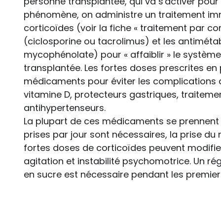
personne transplantée, qui va s'activer pour l
phénomène, on administre un traitement im
corticoïdes (voir la fiche « traitement par cor
(ciclosporine ou tacrolimus) et les antiméta
mycophénolate) pour « affaiblir » le systèm
transplantée. Les fortes doses prescrites en
médicaments pour éviter les complications du
vitamine D, protecteurs gastriques, traitemen
antihypertenseurs.
La plupart de ces médicaments se prennent p
prises par jour sont nécessaires, la prise du mi
fortes doses de corticoïdes peuvent modifie
agitation et instabilité psychomotrice. Un ré
en sucre est nécessaire pendant les premiers