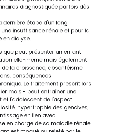
rinaires diagnostiquée parfois dès
a dernière étape d'un long
 une insuffisance rénale et pour la
 en dialyse.
 que peut présenter un enfant
tation elle-même mais également
s de la croissance, absentéisme
ations, conséquences
onique. Le traitement prescrit lors
mier mois - peut entraîner une
 et l'adolescent de l'aspect
losité, hypertrophie des gencives,
entissage en lien avec
ise en charge de sa maladie rénale
fant est moqué ou rejeté par le