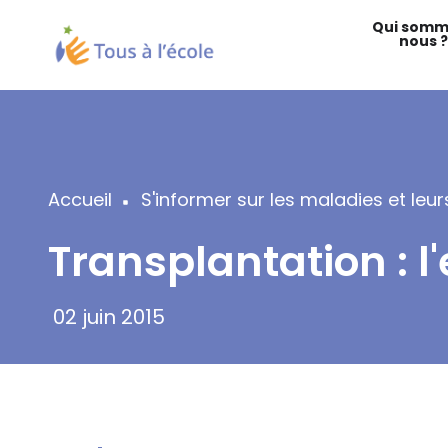
Aller
Qui somm
au
nous ?
contenu
principal
Accueil
S'informer sur les maladies et le
Fil
Transplantation : l
d'Ariane
02 juin 2015