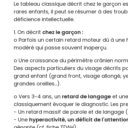
Le tableau classique décrit chez le garçon est
rares enfants, il peut se résumer à des tro
déficience intellectuelle.
1. On décrit
chez le garçon :
o Parfois un certain retard moteur dû à une 
modéré qui passe souvent inaperçu.
o Une croissance du périmètre crânien nor
Des aspects particuliers du visage décrits pa
grand enfant (grand front, visage allongé, y
grandes oreilles...).
o Vers 3-4 ans, un
retard de langage
et un
classiquement évoquer le diagnostic. Les pre
- Un retard massif de parole et de langage (
- Une
hyperactivité, un déficit de l'attentio
gênante (cf. fiche TDAH)