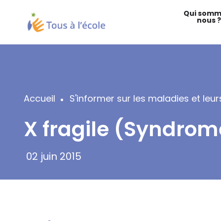
Aller
Qui somm
au
nous ?
contenu
principal
Accueil
S'informer sur les maladies et le
Fil
X fragile (Syndrome
d'Ariane
02 juin 2015