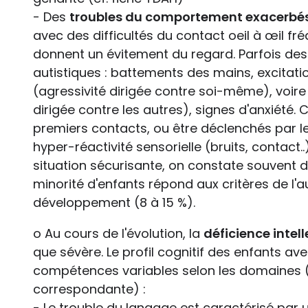
- Des
troubles du comportement exacerbés 
avec des difficultés du contact oeil à œil fr
donnent un évitement du regard. Parfois des 
autistiques : battements des mains, excitatio
(agressivité dirigée contre soi-même), voire
dirigée contre les autres), signes d'anxiété.
premiers contacts, ou être déclenchés par le
hyper-réactivité sensorielle (bruits, contact.
situation sécurisante, on constate souvent d
minorité d'enfants répond aux critères de l
développement (8 à 15 %).
o Au cours de l'évolution, la
déficience intell
que sévère. Le profil cognitif des enfants ave
compétences variables selon les domaines (b
correspondante) :
- Le trouble du langage est caractérisé par u