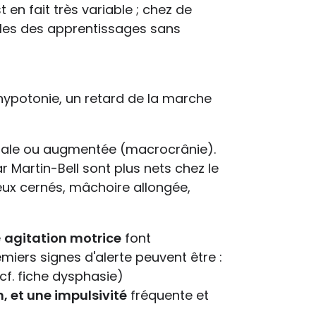
 en fait très variable ; chez de
ubles des apprentissages sans
hypotonie, un retard de la marche
male ou augmentée (macrocrânie).
r Martin-Bell sont plus nets chez le
eux cernés, mâchoire allongée,
e
agitation motrice
font
miers signes d'alerte peuvent être :
cf. fiche dysphasie)
n, et une impulsivité
fréquente et