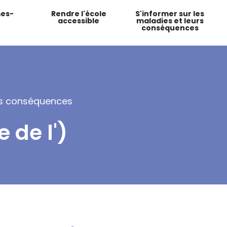
es-
Rendre l'école
S'informer sur les
accessible
maladies et leurs
conséquences
urs conséquences
 de l')