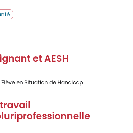
anté
ignant et AESH
lève en Situation de Handicap
ravail
luriprofessionnelle