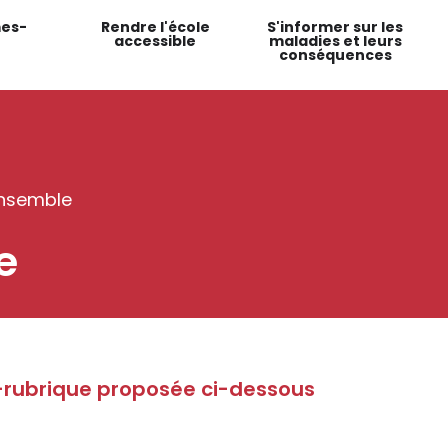
es-
Rendre l'école
S'informer sur les
accessible
maladies et leurs
conséquences
ensemble
e
-rubrique proposée ci-dessous