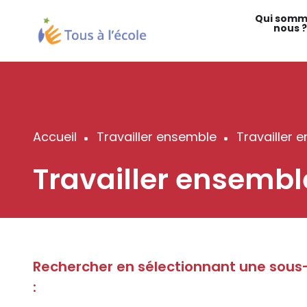
Aller
Qui somm
au
nous ?
contenu
principal
Accueil
Travailler ensemble
Travailler 
Fil
Travailler ensembl
d'Ariane
Rechercher en sélectionnant une sous
: