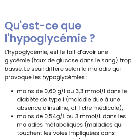
professionnelle le feront sous leur seule
responsabilité, car ils disposent de tous
Qu'est-ce que
les paramètres spécifiques d’une
situation particulière pour prendre leurs
l'hypoglycémie ?
décisions, ce qui ne peut être le cas des
rédacteurs des fiches, qui sont
L’hypoglycémie, est le fait d’avoir une
évidemment dans l’impossibilité de les
glycémie (taux de glucose dans le sang) trop
apprécier in abstracto.
basse. Le seuil diffère selon la maladie qui
provoque les hypoglycémies :
moins de 0,60 g/l ou 3,3 mmol/l dans le
diabète de type 1 (maladie due à une
absence d’insuline, cf fiche médicale),
moins de 0.54g/L ou 3 mmol/L dans les
maladies métaboliques (maladies qui
touchent les voies impliquées dans