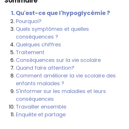
Sommaire
conséquences de la maladie ou du
handicap sur les apprentissages, cela ne
Qu'est-ce que l'hypoglycémie ?
passe pas forcément pas l’exposé du
Pourquoi?
diagnostic en tant que tel.
Quels symptômes et quelles
conséquences ?
Cette information doit être adaptée par
Quelques chiffres
chacun, dans le respect de l’individu en
Traitement
particulier, enfant et adulte, et prendre en
Conséquences sur la vie scolaire
compte la variabilité d’une même
Quand faire attention?
maladie ou handicap selon chaque
Comment améliorer la vie scolaire des
enfant.
enfants malades ?
La consultation d’informations sur un site
S'informer sur les maladies et leurs
web n’exonère personne de ses
conséquences
responsabilités professionnelles, civiles
Travailler ensemble
et pénales. Les personnes qui
Enquête et partage
s'inspireront des éléments publiés sur le
site « Tous à l'école » dans leur action