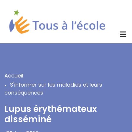
Aller
au
contenu
principal
Accueil
Fil
S'informer sur les maladies et leurs
d'Ariane
conséquences
Lupus érythémateux
disséminé