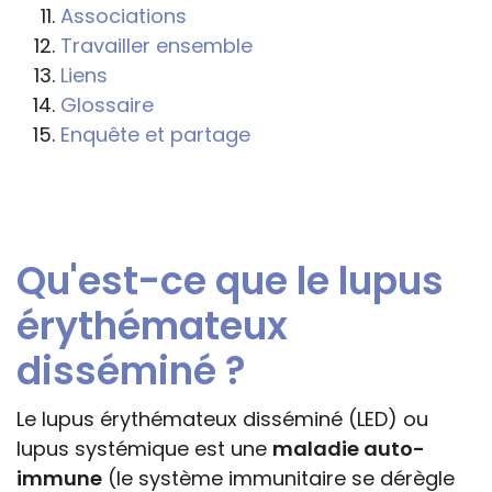
s'inspireront des éléments publiés sur le
Associations
site « Tous à l'école » dans leur action
Travailler ensemble
professionnelle le feront sous leur seule
Liens
responsabilité, car ils disposent de tous
Glossaire
les paramètres spécifiques d’une
Enquête et partage
situation particulière pour prendre leurs
décisions, ce qui ne peut être le cas des
rédacteurs des fiches, qui sont
évidemment dans l’impossibilité de les
Qu'est-ce que le lupus
apprécier in abstracto.
érythémateux
disséminé ?
Le lupus érythémateux disséminé (LED) ou
lupus systémique est une
maladie auto-
immune
(le système immunitaire se dérègle