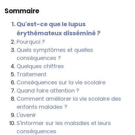
connaître et comprendre les
Sommaire
conséquences de la maladie ou du
handicap sur les apprentissages, cela ne
Qu'est-ce que le lupus
passe pas forcément pas l’exposé du
érythémateux disséminé ?
diagnostic en tant que tel.
Pourquoi ?
Cette information doit être adaptée par
Quels symptômes et quelles
chacun, dans le respect de l’individu en
conséquences ?
particulier, enfant et adulte, et prendre en
Quelques chiffres
compte la variabilité d’une même
Traitement
maladie ou handicap selon chaque
Conséquences sur la vie scolaire
enfant.
Quand faire attention ?
Comment améliorer la vie scolaire des
La consultation d’informations sur un site
enfants malades ?
web n’exonère personne de ses
L'avenir
responsabilités professionnelles, civiles
S'informer sur les maladies et leurs
et pénales. Les personnes qui
conséquences