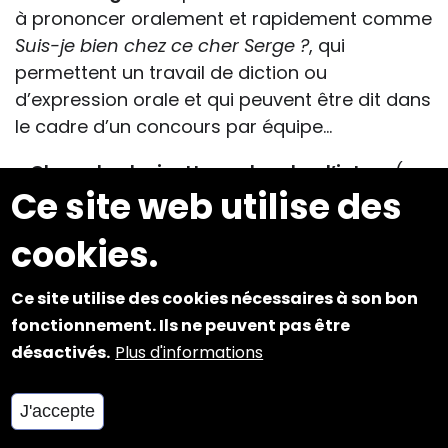
à prononcer oralement et rapidement comme
Suis-je bien chez ce cher Serge ?
, qui
permettent un travail de diction ou
d’expression orale et qui peuvent être dit dans
le cadre d’un concours par équipe…
-
Charade, devinette, recherche d’intrus
(ex :
Ce site web utilise des
monnaie, clou, théâtre, maison. Réponse : le
clou. C’est le seul qui n’a pas de pièces.)
cookies.
-
Enigme mathématique
(ex : une énigme
chiffrée comme «
Il y a 4 A… D… dans un R… », 4
Ce site utilise des cookies nécessaires à son bon
angles dans un rectangle)
fonctionnement. Ils ne peuvent pas être
désactivés.
Plus d'informations
-
Problème mathématique
, qu’un élève
présente aux autres ou qu’il place dans un
J'accepte
cahier pour une recherche individuelle