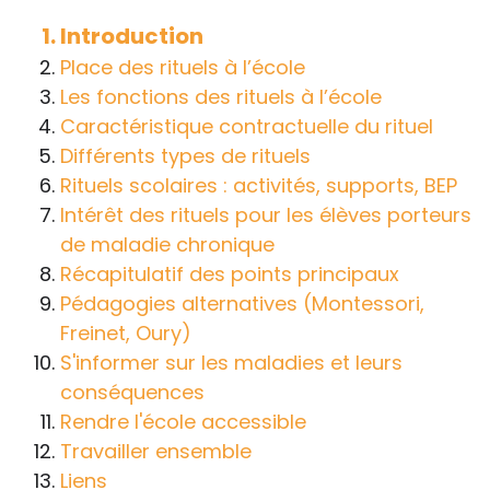
handicap sur les apprentissages, cela ne
Introduction
passe pas forcément pas l’exposé du
Place des rituels à l’école
diagnostic en tant que tel.
Les fonctions des rituels à l’école
Caractéristique contractuelle du rituel
Cette information doit être adaptée par
Différents types de rituels
chacun, dans le respect de l’individu en
Rituels scolaires : activités, supports, BEP
particulier, enfant et adulte, et prendre en
Intérêt des rituels pour les élèves porteurs
compte la variabilité d’une même
de maladie chronique
maladie ou handicap selon chaque
Récapitulatif des points principaux
enfant.
Pédagogies alternatives (Montessori,
La consultation d’informations sur un site
Freinet, Oury)
web n’exonère personne de ses
S'informer sur les maladies et leurs
responsabilités professionnelles, civiles
conséquences
et pénales. Les personnes qui
Rendre l'école accessible
s'inspireront des éléments publiés sur le
Travailler ensemble
site « Tous à l'école » dans leur action
Liens