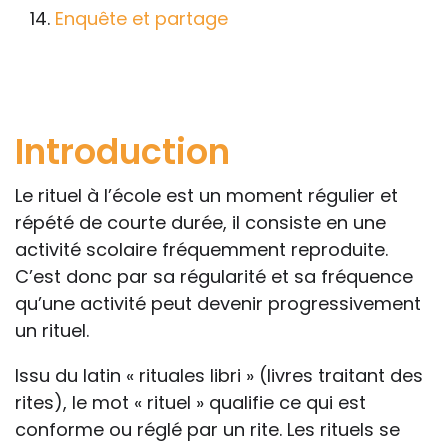
professionnelle le feront sous leur seule
Enquête et partage
responsabilité, car ils disposent de tous
les paramètres spécifiques d’une
situation particulière pour prendre leurs
décisions, ce qui ne peut être le cas des
Introduction
rédacteurs des fiches, qui sont
évidemment dans l’impossibilité de les
Le rituel à l’école est un moment régulier et
apprécier in abstracto.
répété de courte durée, il consiste en une
activité scolaire fréquemment reproduite.
C’est donc par sa régularité et sa fréquence
qu’une activité peut devenir progressivement
un rituel.
Issu du latin « rituales libri » (livres traitant des
rites), le mot « rituel » qualifie ce qui est
conforme ou réglé par un rite. Les rituels se