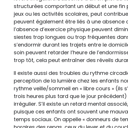
structurées comportant un début et une fin
jeux ou les activités scolaires, peut contribue
peuvent également être liés à une absence d’
l’absence d’exercice physique peuvent dimin
siestes trop longues ou trop fréquentes dan
s’endormir durant les trajets entre le domicil
soin peuvent retarder l’heure de l’endormisse
trop tôt, cela peut entraîner des réveils duran
Il existe aussi des troubles du rythme circadi
perception de la lumière chez les enfants n
rythme veille/sommeil en « libre cours » (ils
trois heures plus tard que le jour précédent
irrégulier. S’il existe un retard mental assoc
puisque ces enfants ont souvent une mauva
temps sociaux. On appelle « donneurs de tem
horaires des repas, ceux du lever et du couche