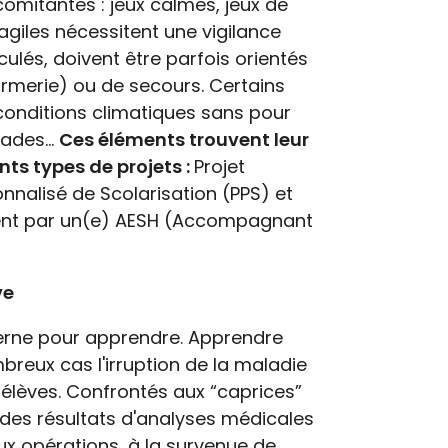
comitantes : jeux calmes, jeux de
agiles nécessitent une vigilance
ulés, doivent être parfois orientés
irmerie) ou de secours. Certains
 conditions climatiques sans pour
arades…
Ces éléments trouvent leur
nts types de projets :
Projet
sonnalisé de Scolarisation (PPS) et
nt par un(e) AESH (Accompagnant
ve
nterne pour apprendre. Apprendre
breux cas l'irruption de la maladie
 élèves. Confrontés aux “caprices”
des résultats d'analyses médicales
aux opérations, à la survenue de