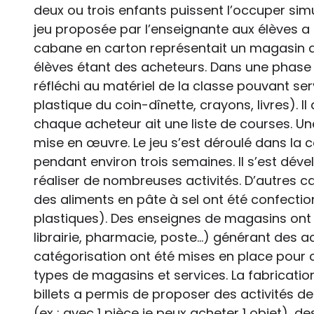
deux ou trois enfants puissent l’occuper si
jeu proposée par l’enseignante aux élèves a é
cabane en carton représentait un magasin 
élèves étant des acheteurs. Dans une phase d’
réfléchi au matériel de la classe pouvant se
plastique du coin-dînette, crayons, livres). Il
chaque acheteur ait une liste de courses. Une
mise en œuvre. Le jeu s’est déroulé dans la c
pendant environ trois semaines. Il s’est dév
réaliser de nombreuses activités. D’autres 
des aliments en pâte à sel ont été confectio
plastiques). Des enseignes de magasins ont ét
librairie, pharmacie, poste…) générant des act
catégorisation ont été mises en place pour 
types de magasins et services. La fabricati
billets a permis de proposer des activités
(ex : avec 1 pièce je peux acheter 1 objet), de