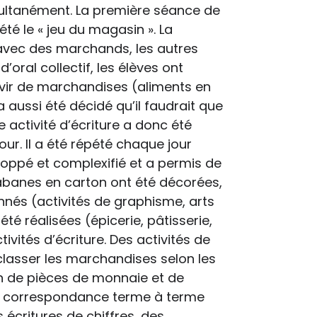
multanément. La première séance de
té le « jeu du magasin ». La
avec des marchands, les autres
oral collectif, les élèves ont
rvir de marchandises (aliments en
 a aussi été décidé qu’il faudrait que
 activité d’écriture a donc été
our. Il a été répété chaque jour
eloppé et complexifié et a permis de
cabanes en carton ont été décorées,
nnés (activités de graphisme, arts
é réalisées (épicerie, pâtisserie,
ivités d’écriture. Des activités de
classer les marchandises selon les
on de pièces de monnaie et de
 de correspondance terme à terme
s écritures de chiffres, des