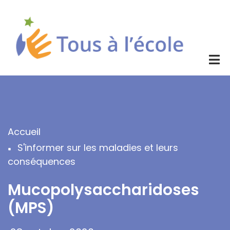
Aller
au
contenu
principal
Accueil
Fil
S'informer sur les maladies et leurs
d'Ariane
conséquences
Mucopolysaccharidoses
(MPS)