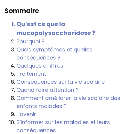
connaître et comprendre les
Sommaire
conséquences de la maladie ou du
handicap sur les apprentissages, cela ne
Qu’est ce que la
passe pas forcément pas l’exposé du
mucopolysaccharidose ?
diagnostic en tant que tel.
Pourquoi ?
Cette information doit être adaptée par
Quels symptômes et quelles
chacun, dans le respect de l’individu en
conséquences ?
particulier, enfant et adulte, et prendre en
Quelques chiffres
compte la variabilité d’une même
Traitement
maladie ou handicap selon chaque
Conséquences sur la vie scolaire
enfant.
Quand faire attention ?
Comment améliorer la vie scolaire des
La consultation d’informations sur un site
enfants malades ?
web n’exonère personne de ses
L’avenir
responsabilités professionnelles, civiles
S'informer sur les maladies et leurs
et pénales. Les personnes qui
conséquences