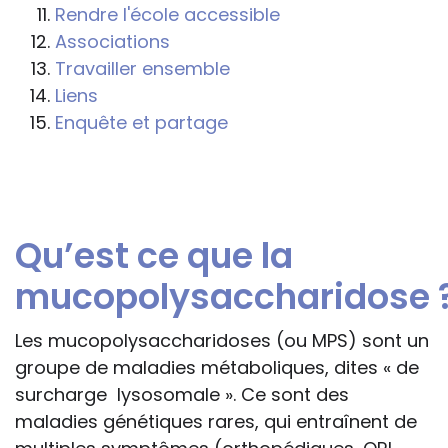
s'inspireront des éléments publiés sur le
Rendre l'école accessible
site « Tous à l'école » dans leur action
Associations
professionnelle le feront sous leur seule
Travailler ensemble
responsabilité, car ils disposent de tous
Liens
les paramètres spécifiques d’une
Enquête et partage
situation particulière pour prendre leurs
décisions, ce qui ne peut être le cas des
rédacteurs des fiches, qui sont
évidemment dans l’impossibilité de les
Qu’est ce que la
apprécier in abstracto.
mucopolysaccharidose 
Les mucopolysaccharidoses (ou MPS) sont un
groupe de maladies métaboliques, dites « de
surcharge lysosomale ». Ce sont des
maladies génétiques rares, qui entraînent de