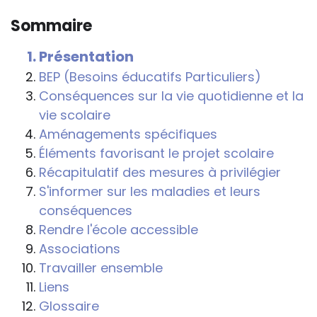
connaître et comprendre les
Sommaire
conséquences de la maladie ou du
handicap sur les apprentissages, cela ne
Présentation
passe pas forcément pas l’exposé du
BEP (Besoins éducatifs Particuliers)
diagnostic en tant que tel.
Conséquences sur la vie quotidienne et la
vie scolaire
Cette information doit être adaptée par
Aménagements spécifiques
chacun, dans le respect de l’individu en
Éléments favorisant le projet scolaire
particulier, enfant et adulte, et prendre en
Récapitulatif des mesures à privilégier
compte la variabilité d’une même
S'informer sur les maladies et leurs
maladie ou handicap selon chaque
conséquences
enfant.
Rendre l'école accessible
La consultation d’informations sur un site
Associations
web n’exonère personne de ses
Travailler ensemble
responsabilités professionnelles, civiles
Liens
et pénales. Les personnes qui
Glossaire