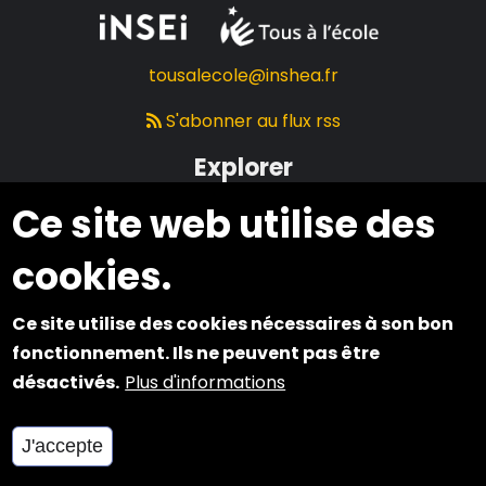
tousalecole@inshea.fr
S'abonner au flux rss
Explorer
Ce site web utilise des
Qui sommes-nous ?
Rendre l'école accessible
cookies.
S'informer sur les maladies et leurs conséquences
Ce site utilise des cookies nécessaires à son bon
Associations
fonctionnement. Ils ne peuvent pas être
Témoignages
désactivés.
Plus d'informations
Travailler ensemble
Nos partenaires
J'accepte