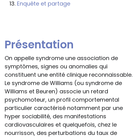
s'inspireront des éléments publiés sur le
Enquête et partage
site « Tous à l'école » dans leur action
professionnelle le feront sous leur seule
responsabilité, car ils disposent de tous
les paramètres spécifiques d’une
Présentation
situation particulière pour prendre leurs
décisions, ce qui ne peut être le cas des
On appelle syndrome une association de
rédacteurs des fiches, qui sont
symptômes, signes ou anomalies qui
évidemment dans l’impossibilité de les
constituent une entité clinique reconnaissable.
apprécier in abstracto.
Le syndrome de Williams (ou syndrome de
Williams et Beuren) associe un retard
psychomoteur, un profil comportemental
particulier caractérisé notamment par une
hyper sociabilité, des manifestations
cardiovasculaires et quelquefois, chez le
nourrisson, des perturbations du taux de