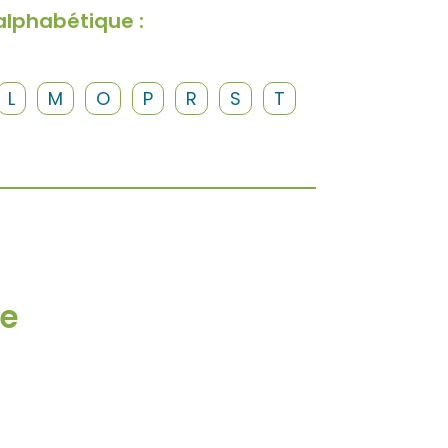
alphabétique :
L
M
O
P
R
S
T
ce