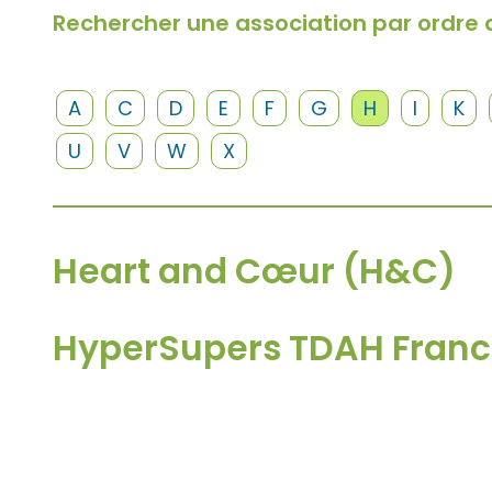
Rechercher une association par ordre 
A
C
D
E
F
G
H
I
K
U
V
W
X
Heart and Cœur (H&C)
HyperSupers TDAH Fran