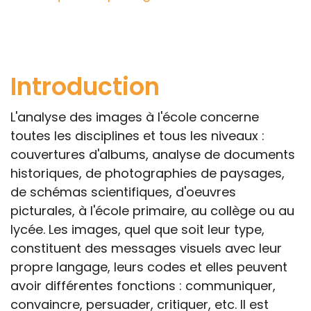
professionnelle le feront sous leur seule
responsabilité, car ils disposent de tous
les paramètres spécifiques d’une
situation particulière pour prendre leurs
Introduction
décisions, ce qui ne peut être le cas des
rédacteurs des fiches, qui sont
L'analyse des images à l'école concerne
évidemment dans l’impossibilité de les
toutes les disciplines et tous les niveaux :
apprécier in abstracto.
couvertures d'albums, analyse de documents
historiques, de photographies de paysages,
de schémas scientifiques, d'oeuvres
picturales, à l'école primaire, au collège ou au
lycée. Les images, quel que soit leur type,
constituent des messages visuels avec leur
propre langage, leurs codes et elles peuvent
avoir différentes fonctions : communiquer,
convaincre, persuader, critiquer, etc. Il est