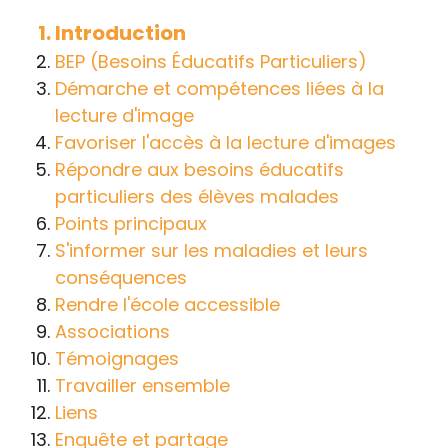
handicap sur les apprentissages, cela ne
Introduction
passe pas forcément pas l’exposé du
BEP (Besoins Éducatifs Particuliers)
diagnostic en tant que tel.
Démarche et compétences liées à la
lecture d'image
Cette information doit être adaptée par
Favoriser l'accès à la lecture d'images
chacun, dans le respect de l’individu en
Répondre aux besoins éducatifs
particulier, enfant et adulte, et prendre en
particuliers des élèves malades
compte la variabilité d’une même
Points principaux
maladie ou handicap selon chaque
S'informer sur les maladies et leurs
enfant.
conséquences
La consultation d’informations sur un site
Rendre l'école accessible
web n’exonère personne de ses
Associations
responsabilités professionnelles, civiles
Témoignages
et pénales. Les personnes qui
Travailler ensemble
s'inspireront des éléments publiés sur le
Liens
site « Tous à l'école » dans leur action
Enquête et partage