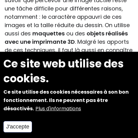
savoir que percevoir une image tactile reste
une tâche difficile pour différentes raisons,
notamment : le caractère appauvri de ces
images et la taille réduite du dessin. On utilise
aussi des
maquettes
ou des
objets réalisés
avec une imprimante 3D
. Malgré les apports
de ces techniques, il faut là aussi en connaître
les
limites dues au changement d’échelle et
Ce site web utilise des
à la pauvreté de la texture
. Il faut donc
cookies.
accompagner la lecture des images tactiles
par une
verbalisation
, l’intégration du
message sensoriel en sera facilitée. Il est
Ce site utilise des cookies nécessaires à son bon
parfois préférable de
substituer un texte à
fonctionnement. Ils ne peuvent pas être
l'image
et on peut alors élaborer un
désactivés.
Plus d'informations
document pédagogique d'audiodescription
qui sera proposé à l'élève sur son ordinateur.
J'accepte