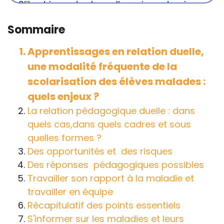
S’il est important que l’enseignant puisse
connaître et comprendre les
Sommaire
conséquences de la maladie ou du
handicap sur les apprentissages, cela ne
Apprentissages en relation duelle,
passe pas forcément pas l’exposé du
une modalité fréquente de la
diagnostic en tant que tel.
scolarisation des élèves malades :
Cette information doit être adaptée par
quels enjeux ?
chacun, dans le respect de l’individu en
La relation pédagogique duelle : dans
particulier, enfant et adulte, et prendre en
quels cas,dans quels cadres et sous
compte la variabilité d’une même
quelles formes ?
maladie ou handicap selon chaque
Des opportunités et des risques
enfant.
Des réponses pédagogiques possibles
Travailler son rapport à la maladie et
La consultation d’informations sur un site
travailler en équipe
web n’exonère personne de ses
Récapitulatif des points essentiels
responsabilités professionnelles, civiles
S'informer sur les maladies et leurs