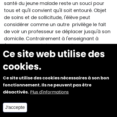
santé du jeune malade reste un souci pour
tous et qu'il convient qu'il soit entouré. Objet
de soins et de sollicitude, l'élève peut
considérer comme un autre privilège le fait
de voir un professeur se déplacer jusqu'à son
domicile. Contrairement à l'enseignant à
l'hôpital, considéré parfois - à tort - comme
Ce site web utilise des
n'étant pas tout à fait un « vrai prof »,
l'enseignant du SAPAD est généralement
cookies.
reconnu dans son statut. Pourtant il peut
rencontrer, comme son collègue à l'hôpital, les
Ce site utilise des cookies nécessaires à son bon
mêmes difficultés à instaurer une relation et
fonctionnement. Ils ne peuvent pas être
un cadre pédagogiques sereins. Il peut arriver
désactivés.
Plus d'informations
notamment que les parents, légitimement
soucieux du devenir scolaire de leur enfant et
J'accepte
de la continuité de ses apprentissages,
interviennent dans l'organisation des