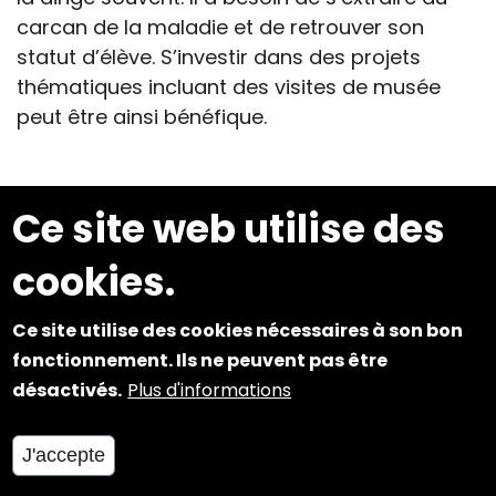
carcan de la maladie et de retrouver son
statut d’élève. S’investir dans des projets
thématiques incluant des visites de musée
peut être ainsi bénéfique.
Ce site web utilise des
Autres supports
cookies.
pédagogiques
concernant
Ce site utilise des cookies nécessaires à son bon
fonctionnement. Ils ne peuvent pas être
l’astronomie
désactivés.
Plus d'informations
Pour compléter une visite, ou pour la préparer,
J'accepte
il peut être intéressant de visionner des films
qui permettent de se trouver virtuellement