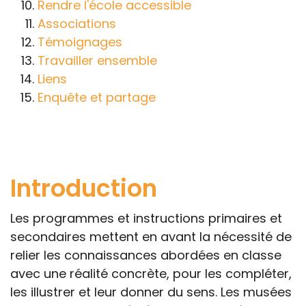
et pénales. Les personnes qui
Rendre l'école accessible
s'inspireront des éléments publiés sur le
Associations
site « Tous à l'école » dans leur action
Témoignages
professionnelle le feront sous leur seule
Travailler ensemble
responsabilité, car ils disposent de tous
Liens
les paramètres spécifiques d’une
Enquête et partage
situation particulière pour prendre leurs
décisions, ce qui ne peut être le cas des
rédacteurs des fiches, qui sont
évidemment dans l’impossibilité de les
Introduction
apprécier in abstracto.
Les programmes et instructions primaires et
secondaires mettent en avant la nécessité de
relier les connaissances abordées en classe
avec une réalité concrète, pour les compléter,
les illustrer et leur donner du sens. Les musées