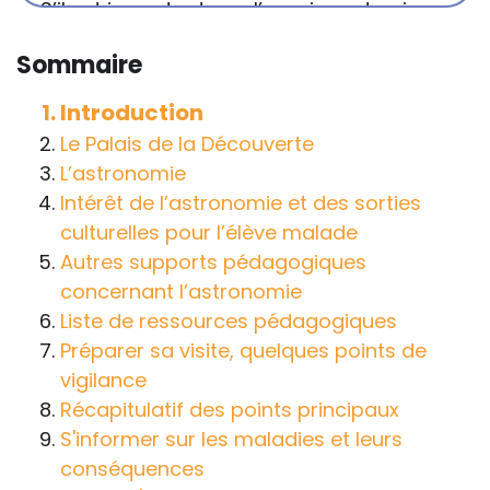
S’il est important que l’enseignant puisse
connaître et comprendre les
Sommaire
conséquences de la maladie ou du
handicap sur les apprentissages, cela ne
Introduction
passe pas forcément pas l’exposé du
Le Palais de la Découverte
diagnostic en tant que tel.
L’astronomie
Intérêt de l’astronomie et des sorties
Cette information doit être adaptée par
culturelles pour l’élève malade
chacun, dans le respect de l’individu en
Autres supports pédagogiques
particulier, enfant et adulte, et prendre en
concernant l’astronomie
compte la variabilité d’une même
Liste de ressources pédagogiques
maladie ou handicap selon chaque
Préparer sa visite, quelques points de
enfant.
vigilance
La consultation d’informations sur un site
Récapitulatif des points principaux
web n’exonère personne de ses
S'informer sur les maladies et leurs
responsabilités professionnelles, civiles
conséquences