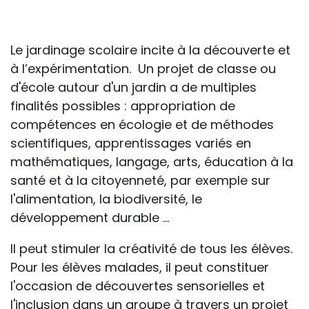
professionnelle le feront sous leur seule
responsabilité, car ils disposent de tous
les paramètres spécifiques d’une
Le jardinage scolaire incite à la découverte et
situation particulière pour prendre leurs
à l’expérimentation. Un projet de classe ou
décisions, ce qui ne peut être le cas des
d'école autour d'un jardin a de multiples
rédacteurs des fiches, qui sont
finalités possibles : appropriation de
évidemment dans l’impossibilité de les
compétences en écologie et de méthodes
apprécier in abstracto.
scientifiques, apprentissages variés en
mathématiques, langage, arts, éducation à la
santé et à la citoyenneté, par exemple sur
l'alimentation, la biodiversité, le
développement durable ...
Il peut stimuler la créativité de tous les élèves.
Pour les élèves malades, il peut constituer
l'occasion de découvertes sensorielles et
l'inclusion dans un groupe à travers un projet