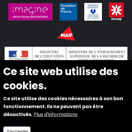
Ce site web utilise des
cookies.
2024 © Copyright INSEI. Tous droits réservés
Ce site utilise des cookies nécessaires à son bon
Plan du site
fonctionnement. Ils ne peuvent pas être
désactivés.
Plus d'informations
Mentions légales
Cookies et Accessibilité
J'accepte