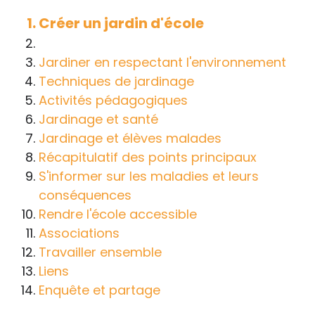
handicap sur les apprentissages, cela ne
Créer un jardin d'école
passe pas forcément pas l’exposé du
diagnostic en tant que tel.
Jardiner en respectant l'environnement
Techniques de jardinage
Cette information doit être adaptée par
Activités pédagogiques
chacun, dans le respect de l’individu en
Jardinage et santé
particulier, enfant et adulte, et prendre en
Jardinage et élèves malades
compte la variabilité d’une même
Récapitulatif des points principaux
maladie ou handicap selon chaque
S'informer sur les maladies et leurs
enfant.
conséquences
La consultation d’informations sur un site
Rendre l'école accessible
web n’exonère personne de ses
Associations
responsabilités professionnelles, civiles
Travailler ensemble
et pénales. Les personnes qui
Liens
s'inspireront des éléments publiés sur le
Enquête et partage
site « Tous à l'école » dans leur action