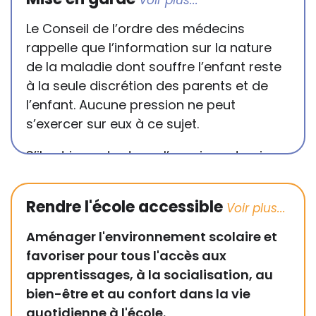
Le Conseil de l’ordre des médecins
rappelle que l’information sur la nature
de la maladie dont souffre l’enfant reste
à la seule discrétion des parents et de
l’enfant. Aucune pression ne peut
s’exercer sur eux à ce sujet.
S’il est important que l’enseignant puisse
connaître et comprendre les
conséquences de la maladie ou du
Rendre l'école accessible
handicap sur les apprentissages, cela ne
passe pas forcément pas l’exposé du
Aménager l'environnement scolaire et
diagnostic en tant que tel.
favoriser pour tous l'accès aux
apprentissages, à la socialisation, au
Cette information doit être adaptée par
bien-être et au confort dans la vie
chacun, dans le respect de l’individu en
quotidienne à l'école.