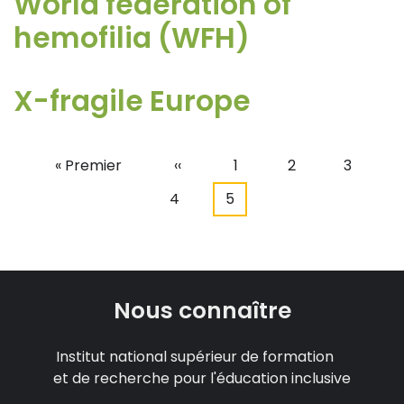
World federation of
hemofilia (WFH)
X-fragile Europe
Première
« Premier
Page
‹‹
Page
1
Page
2
Page
3
Pagination
page
précédente
Page
4
Page
5
courante
Nous connaître
Institut national supérieur de formation
et de recherche pour l'éducation inclusive