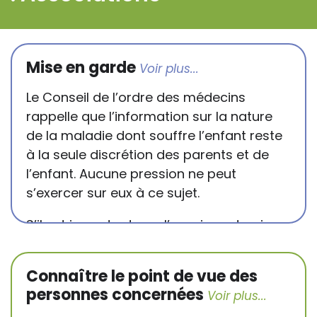
Mise en garde
Le Conseil de l’ordre des médecins
rappelle que l’information sur la nature
de la maladie dont souffre l’enfant reste
à la seule discrétion des parents et de
l’enfant. Aucune pression ne peut
s’exercer sur eux à ce sujet.
S’il est important que l’enseignant puisse
connaître et comprendre les
conséquences de la maladie ou du
Connaître le point de vue des
handicap sur les apprentissages, cela ne
personnes concernées
passe pas forcément pas l’exposé du