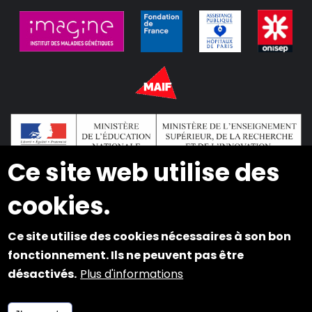
Ce site web utilise des
cookies.
2024 © Copyright INSEI. Tous droits réservés
Ce site utilise des cookies nécessaires à son bon
Plan du site
fonctionnement. Ils ne peuvent pas être
désactivés.
Plus d'informations
Mentions légales
Cookies et Accessibilité